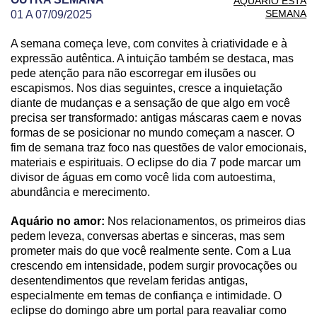
AQUÁRIO ESTA
SEMANA
01 A 07/09/2025
A semana começa leve, com convites à criatividade e à
PREVISÃO DE AQUÁRIO PARA OUTRA SEMANA
expressão autêntica. A intuição também se destaca, mas
pede atenção para não escorregar em ilusões ou
escapismos. Nos dias seguintes, cresce a inquietação
diante de mudanças e a sensação de que algo em você
precisa ser transformado: antigas máscaras caem e novas
formas de se posicionar no mundo começam a nascer. O
fim de semana traz foco nas questões de valor emocionais,
materiais e espirituais. O eclipse do dia 7 pode marcar um
divisor de águas em como você lida com autoestima,
abundância e merecimento.
Aquário no amor:
Nos relacionamentos, os primeiros dias
pedem leveza, conversas abertas e sinceras, mas sem
prometer mais do que você realmente sente. Com a Lua
crescendo em intensidade, podem surgir provocações ou
desentendimentos que revelam feridas antigas,
especialmente em temas de confiança e intimidade. O
eclipse do domingo abre um portal para reavaliar como