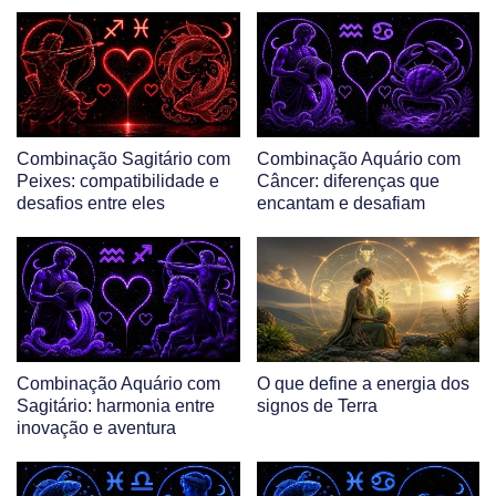
Combinação Sagitário com
Combinação Aquário com
Peixes: compatibilidade e
Câncer: diferenças que
desafios entre eles
encantam e desafiam
Combinação Aquário com
O que define a energia dos
Sagitário: harmonia entre
signos de Terra
inovação e aventura