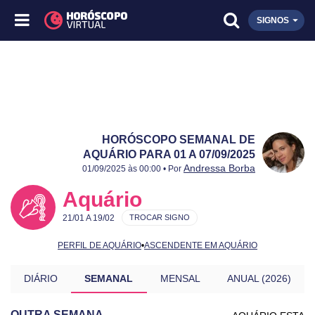
SIGNOS
HORÓSCOPO SEMANAL DE
AQUÁRIO PARA 01 A 07/09/2025
Publicado:
01 a 07/09/2025
Atualizado:
01 a 07/09/2025
Andressa Borba
01/09/2025 às 00:00 • Por
Aquário
21/01 A 19/02
TROCAR SIGNO
PERFIL DE AQUÁRIO
•
ASCENDENTE EM AQUÁRIO
DIÁRIO
SEMANAL
MENSAL
ANUAL (2026)
OUTRA SEMANA