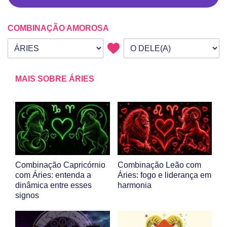
COMBINAÇÃO AMOROSA
Seu signo
Signo da outra pessoa
MAIS SOBRE ÁRIES
Combinação Capricórnio
Combinação Leão com
com Áries: entenda a
Áries: fogo e liderança em
dinâmica entre esses
harmonia
signos