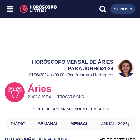
SIGNOS
HORÓSCOPO MENSAL DE ÁRIES
PARA JUNHO/2024
Publicado:
Junho/2024
Atualizado:
Junho/2024
Palomah Rodrigues
01/06/2024 às 00:00 • Por
Áries
21/03 A 20/04
TROCAR SIGNO
PERFIL DE ÁRIES
•
ASCENDENTE EM ÁRIES
DIÁRIO
SEMANAL
MENSAL
ANUAL (2026)
OUTRO MÊS
JUNHO/2024
ÁRIES ESTE MÊS