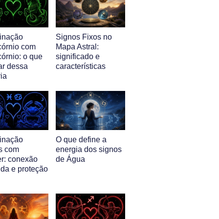
inação
Signos Fixos no
córnio com
Mapa Astral:
órnio: o que
significado e
ar dessa
características
ia
inação
O que define a
s com
energia dos signos
r: conexão
de Água
nda e proteção