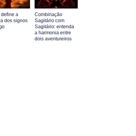
 define a
Combinação
ia dos signos
Sagitário com
go
Sagitário: entenda
a harmonia entre
dois aventureiros