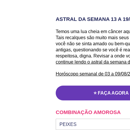
ASTRAL DA SEMANA 13 A 19/
Temos uma lua cheia em câncer aqui
Tais recalques são muito mais seus
você não se sinta amado ou bem-qui
antigas, questionando se você é re
respeitosa, digna. Revisar a onde v
continue lendo o astral da semana 
Horóscopo semanal de 03 a 09/08/2
⭐ FAÇA AGORA
COMBINAÇÃO AMOROSA
Seu signo
Signo da outra pessoa