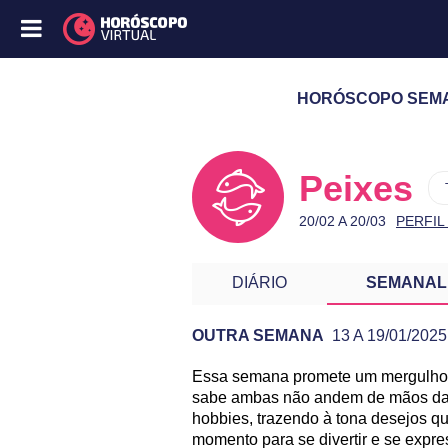
HORÓSCOPO SEMANA
Peixes
20/02 A 20/03
PERFIL
DIÁRIO
SEMANAL
OUTRA SEMANA
13 A 19/01/2025
Essa semana promete um mergulho p
PREVISÃO DE PEIXES PARA
sabe ambas não andem de mãos dad
hobbies, trazendo à tona desejos q
momento para se divertir e se expr