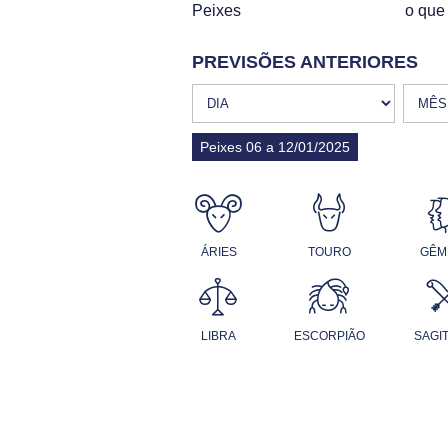
Peixes
o que 
PREVISÕES ANTERIORES
Peixes 06 a 12/01/2025
ÁRIES
TOURO
GÊM
LIBRA
ESCORPIÃO
SAGI