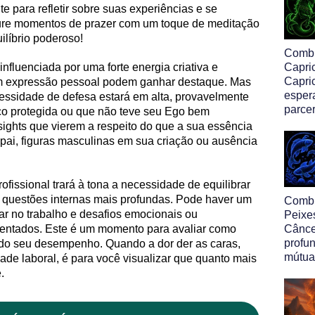
te para refletir sobre suas experiências e se
sture momentos de prazer com um toque de meditação
ilíbrio poderoso!
Comb
fluenciada por uma forte energia criativa e
Capri
Capric
em expressão pessoal podem ganhar destaque. Mas
esper
essidade de defesa estará em alta, provavelmente
parcer
co protegida ou que não teve seu Ego bem
nsights que vierem a respeito do que a sua essência
 pai, figuras masculinas em sua criação ou ausência
issional trará à tona a necessidade de equilibrar
 questões internas mais profundas. Pode haver um
Comb
har no trabalho e desafios emocionais ou
Peixe
rentados. Este é um momento para avaliar como
Cânce
profu
ndo seu desempenho. Quando a dor der as caras,
mútua
de laboral, é para você visualizar que quanto mais
.