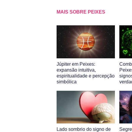
MAIS SOBRE PEIXES
Júpiter em Peixes:
Comb
expansão intuitiva,
Peixe
espiritualidade e percepção
signo
simbólica
verda
Lado sombrio do signo de
Segre