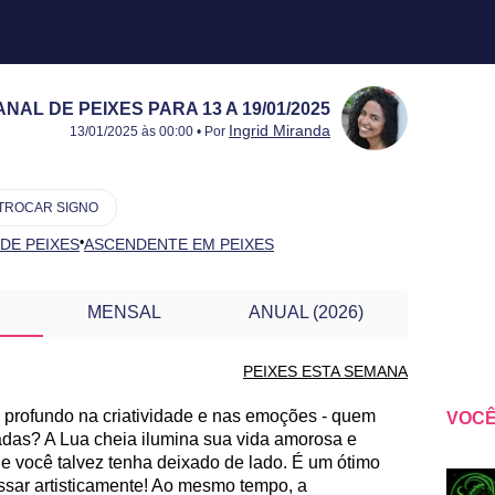
L DE PEIXES PARA 13 A 19/01/2025
Publicado:
13 a 19/01/2025
Atualizado:
13 a 19/01/2025
Ingrid Miranda
13/01/2025 às 00:00 • Por
TROCAR SIGNO
•
 DE PEIXES
ASCENDENTE EM PEIXES
MENSAL
ANUAL (2026)
PEIXES ESTA SEMANA
rofundo na criatividade e nas emoções - quem
VOCÊ
 OUTRA SEMANA
as? A Lua cheia ilumina sua vida amorosa e
ue você talvez tenha deixado de lado. É um ótimo
essar artisticamente! Ao mesmo tempo, a