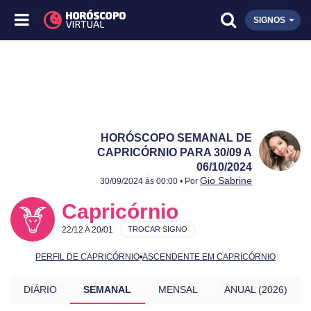
SIGNOS
HORÓSCOPO SEMANAL DE
CAPRICÓRNIO PARA 30/09 A
06/10/2024
Publicado:
30/09 a 06/10/2024
Atualizado:
30/09 a 06/10/2024
Gio Sabrine
30/09/2024 às 00:00 • Por
Capricórnio
22/12 A 20/01
TROCAR SIGNO
PERFIL DE CAPRICÓRNIO
•
ASCENDENTE EM CAPRICÓRNIO
DIÁRIO
SEMANAL
MENSAL
ANUAL (2026)