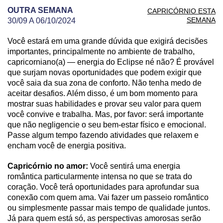
OUTRA SEMANA
CAPRICÓRNIO ESTA
SEMANA
30/09 A 06/10/2024
Você estará em uma grande dúvida que exigirá decisões
PREVISÃO DE CAPRICÓRNIO PARA OUTRA SEM
importantes, principalmente no ambiente de trabalho,
capricorniano(a) — energia do Eclipse né não? É provável
que surjam novas oportunidades que podem exigir que
você saia da sua zona de conforto. Não tenha medo de
aceitar desafios. Além disso, é um bom momento para
mostrar suas habilidades e provar seu valor para quem
você convive e trabalha. Mas, por favor: será importante
que não negligencie o seu bem-estar físico e emocional.
Passe algum tempo fazendo atividades que relaxem e
encham você de energia positiva.
Capricórnio no amor:
Você sentirá uma energia
romântica particularmente intensa no que se trata do
coração. Você terá oportunidades para aprofundar sua
conexão com quem ama. Vai fazer um passeio romântico
ou simplesmente passar mais tempo de qualidade juntos.
Já para quem está só, as perspectivas amorosas serão