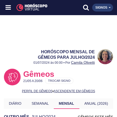
SIGNOS
HORÓSCOPO MENSAL DE
GÊMEOS PARA JULHO/2024
Publicado:
Julho/2024
Atualizado:
Julho/2024
Camila Olivetti
01/07/2024 às 00:00 • Por
Gêmeos
21/05 A 20/06
TROCAR SIGNO
PERFIL DE GÊMEOS
•
ASCENDENTE EM GÊMEOS
DIÁRIO
SEMANAL
MENSAL
ANUAL (2026)
OUTRO MÊS
JULHO/2024
GÊMEOS ESTE MÊS